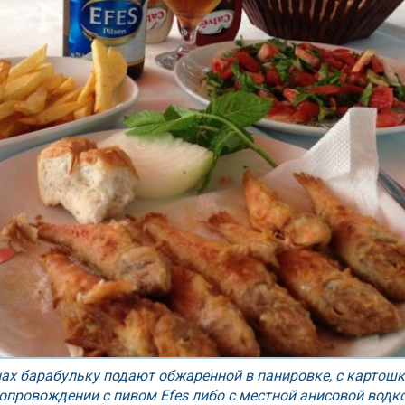
нах барабульку подают обжаренной в панировке, с картошк
опровождении с пивом Efes либо с местной анисовой водко