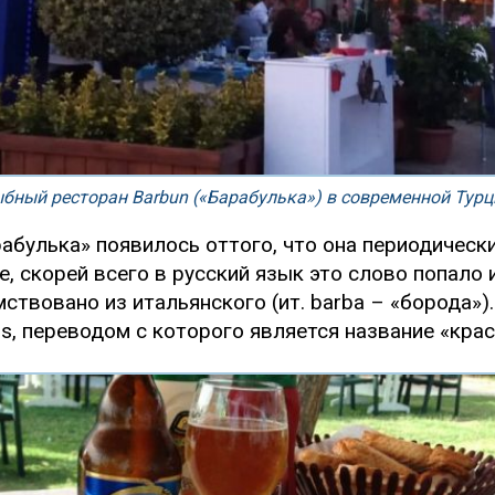
бный ресторан Barbun («Барабулька») в современной Турц
абулька» появилось оттого, что она периодическ
 скорей всего в русский язык это слово попало и
мствовано из итальянского (ит. barba – «борода»
us, переводом с которого является название «кра