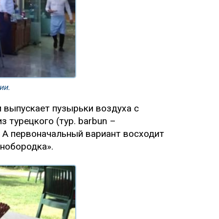
ии.
и выпускает пузырьки воздуха с
з турецкого (тур. barbun –
). А первоначальный вариант восходит
снобородка».