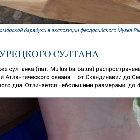
оморской барабули в экспозиции феодосийского Музея Ры
ТУРЕЦКОГО СУЛТАНА
же султанка (лат. Mullus barbatus) распростране
и Атлантического океана – от Скандинавии до Сен
аного дна. Отличается небольшими размерами: до 40