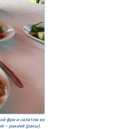
ой фри и салатом из
й – ракией (ракы).