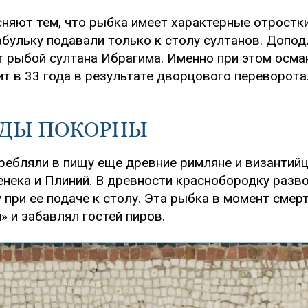
няют тем, что рыбка имеет характерные отростк
абульку подавали только к столу султанов. Доподл
 рыбой султана Ибрагима. Именно при этом осман
ит в 33 года в результате дворцового переворота
ОДЫ ПОКОРНЫ
ребляли в пищу еще древние римляне и византийц
Сенека и Плиний. В древности краснобородку разв
при ее подаче к столу. Эта рыбка в момент смерт
» и забавлял гостей пиров.