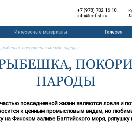
+7 (978) 702 16 10
К
info@m-fish.ru
Д
Интересные материалы
Галерея
– рыбешка, покорившая многие народы
– РЫБЕШКА, ПОКОР
НАРОДЫ
 частью повседневной жизни являются ловля и п
тносится к ценным промысловым видам, но любима
у на Финском заливе Балтийского моря, ряпушку 