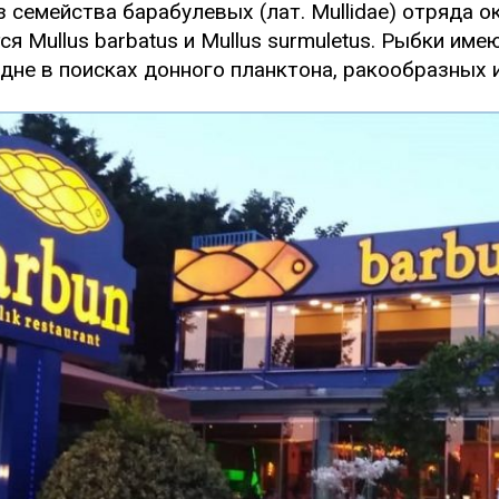
из семейства барабулевых (лат. Mullidae) отряда
 Mullus barbatus и Mullus surmuletus. Рыбки име
дне в поисках донного планктона, ракообразных 