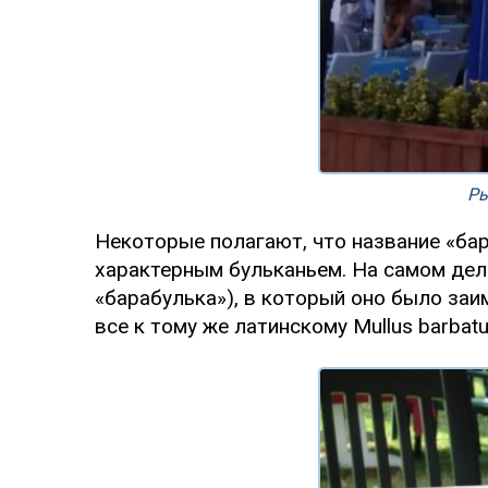
Ры
Некоторые полагают, что название «бар
характерным бульканьем. На самом деле,
«барабулька»), в который оно было заи
все к тому же латинскому Mullus barbat