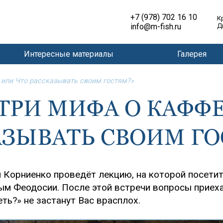
+7 (978) 702 16 10
К
info@m-fish.ru
Д
Интересные материалы
Галерея
 или Что рассказывать своим гостям?»
ТРИ МИФА О КАФФЕ
АЗЫВАТЬ СВОИМ ГО
Корниенко проведёт лекцию, на которой посети
м Феодосии. После этой встречи вопросы приех
ть?» не застанут Вас врасплох.