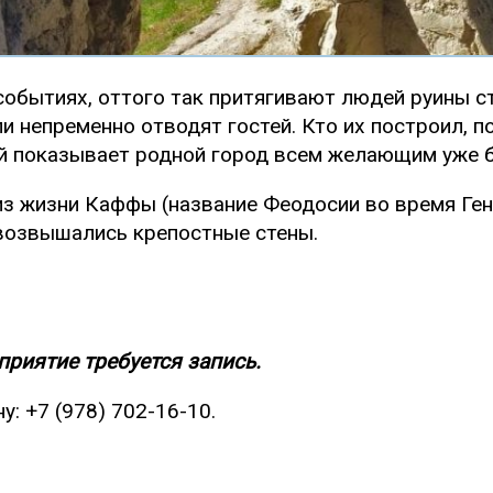
событиях, оттого так притягивают людей руины с
 непременно отводят гостей. Кто их построил, п
й показывает родной город всем желающим уже б
 жизни Каффы (название Феодосии во время Генуэ
 возвышались крепостные стены.
риятие требуется запись.
ну:
+7 (978) 702-16-10
.